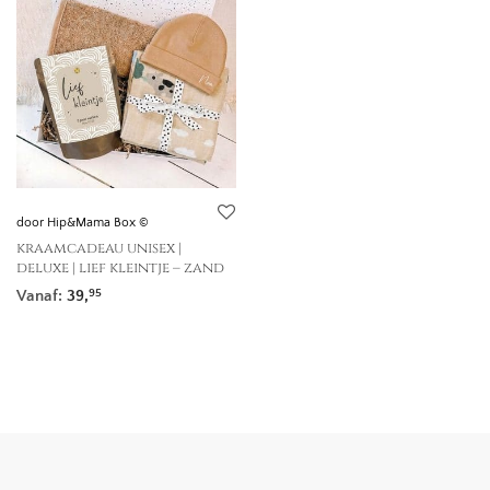
door Hip&Mama Box ©
kraamcadeau unisex |
deluxe | lief kleintje – zand
Vanaf:
39,
95