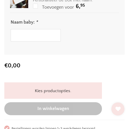
Personaliseer de box met naam.
95
6,
Toevoegen voor
Naam baby:
*
€
0,00
Kies productopties.
In winkelwagen
Bestellingen worden binnen 1-3 werkdagen bezorgd.