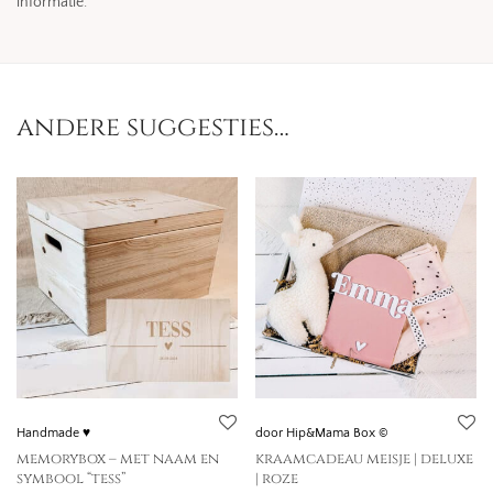
informatie.
andere suggesties…
Handmade ♥
door Hip&Mama Box ©
memorybox – met naam en
kraamcadeau meisje | deluxe
symbool “tess”
| roze