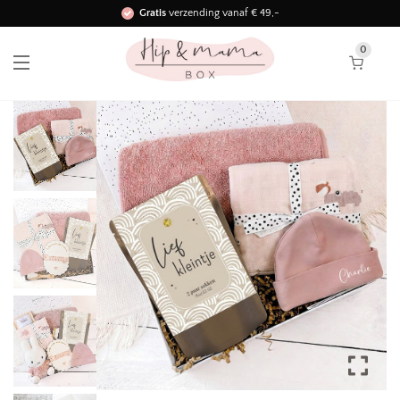
Gratis
verzending vanaf € 49,-
Binnen 3 werkdagen in huis!
0