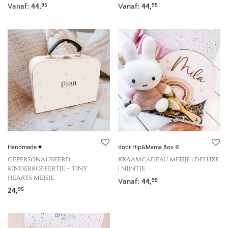
Vanaf:
44,
Vanaf:
44,
95
95
Handmade ♥
door Hip&Mama Box ©
gepersonaliseerd
kraamcadeau meisje | deluxe
kinderkoffertje – tiny
| nijntje
hearts meisje
Vanaf:
44,
95
24,
95