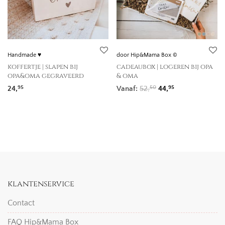
Handmade ♥
door Hip&Mama Box ©
koffertje | slapen bij
cadeaubox | logeren bij opa
opa&oma gegraveerd
& oma
Oorspronkelijke prij
Huidige prijs is
24,
Vanaf:
52,
44,
95
50
95
klantenservice
Contact
FAQ Hip&Mama Box