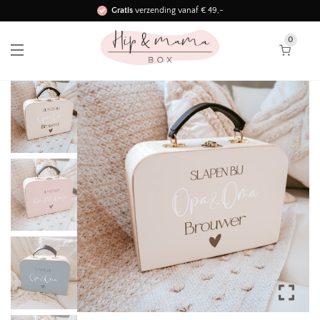
Gratis
verzending vanaf € 49,-
Binnen 3 werkdagen in huis!
0