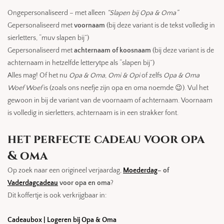
Ongepersonaliseerd – met alleen
“Slapen bij Opa & Oma”
Gepersonaliseerd met
voornaam
(bij deze variant is de tekst volledig in
sierletters, “muv slapen bij”)
Gepersonaliseerd met
achternaam of koosnaam
(bij deze variant is de
achternaam in hetzelfde letterytpe als “slapen bij”)
Alles mag! Of het nu
Opa & Oma
,
Omi & Opi
of zelfs
Opa & Oma
Woef Woef
is (zoals ons neefje zijn opa en oma noemde 😉). Vul het
gewoon in bij de variant van de voornaam of achternaam. Voornaam
is volledig in sierletters, achternaam is in een strakker font.
het perfecte cadeau voor opa
& oma
Op zoek naar een origineel verjaardag,
Moederdag
– of
Vaderdagcadeau
voor opa en oma
?
Dit koffertje is ook verkrijgbaar in:
Cadeaubox | Logeren bij Opa & Oma