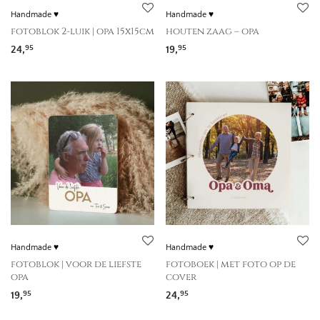
Handmade ♥
Handmade ♥
fotoblok 2-luik | opa 15x15cm
houten zaag – opa
24,
19,
95
95
Handmade ♥
Handmade ♥
fotoblok | voor de liefste
fotoboek | met foto op de
opa
cover
19,
24,
95
95