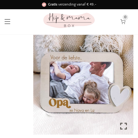
Gratis
verzending vanaf € 49,-
Binnen 3 werkdagen in huis!
0