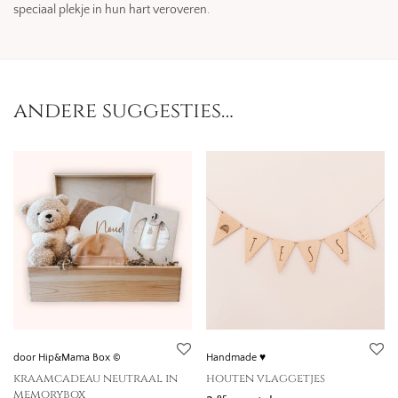
speciaal plekje in hun hart veroveren.
andere suggesties…
door Hip&Mama Box ©
Handmade ♥
kraamcadeau neutraal in
houten vlaggetjes
memorybox