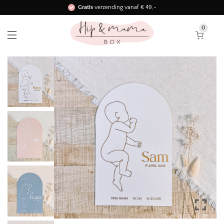
Gratis
verzending vanaf € 49,-
Binnen 3 werkdagen in huis!
0