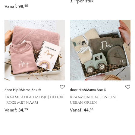
3,
per stuk
95
Vanaf:
99,
95
door Hip&Mama Box ©
door Hip&Mama Box ©
kraamcadeau meisje | deluxe
kraamcadeau jongen |
| roze met naam
urban green
Vanaf:
34,
Vanaf:
44,
95
95