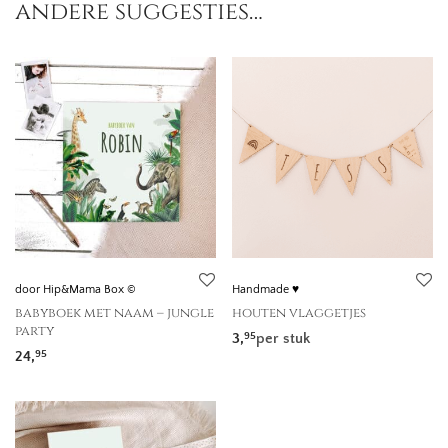
andere suggesties…
door Hip&Mama Box ©
Handmade ♥
babyboek met naam – jungle
houten vlaggetjes
party
3,
per stuk
95
24,
95