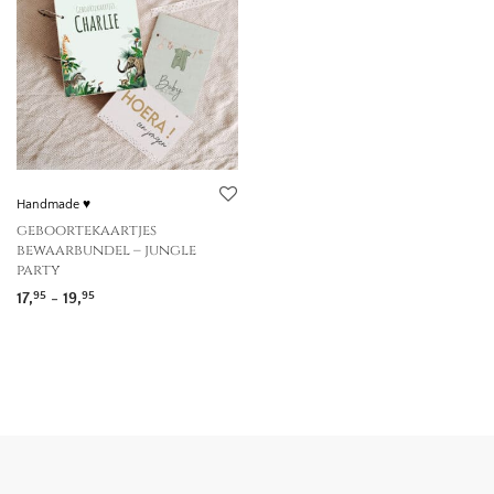
Handmade ♥
geboortekaartjes
bewaarbundel – jungle
party
Prijsklasse: 17,95 tot 19,95
17,
-
19,
95
95