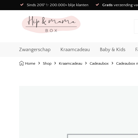
Sinds 2017 ✨ 200.000+ blije klanten
Gratis
verzending va
Zwangerschap
Kraamcadeau
Baby & Kids
F
Home
Shop
Kraamcadeau
Cadeaubox
Cadeaubox m