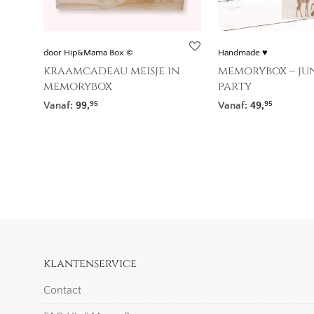
door Hip&Mama Box ©
Handmade ♥
kraamcadeau meisje in
memorybox – ju
memorybox
party
Vanaf:
99,
Vanaf:
49,
95
95
klantenservice
Contact