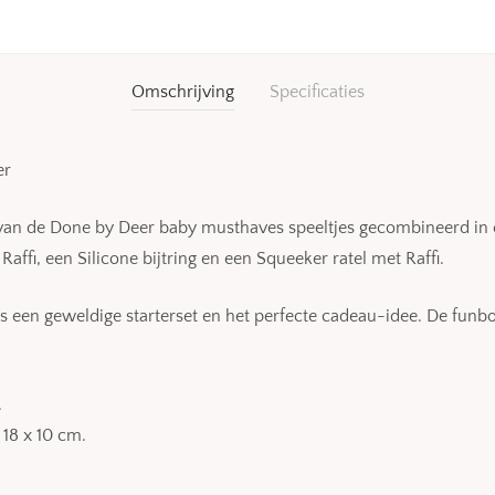
Omschrijving
Specificaties
er
er van de Done by Deer baby musthaves speeltjes gecombineerd i
affi, een Silicone bijtring en een Squeeker ratel met Raffi.
een geweldige starterset en het perfecte cadeau-idee. De funbox
.
 18 x 10 cm.