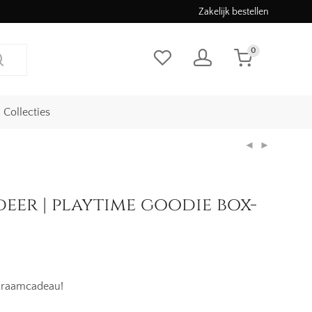
Zakelijk bestellen
0
Collecties
eer | playtime goodie box-
 kraamcadeau!