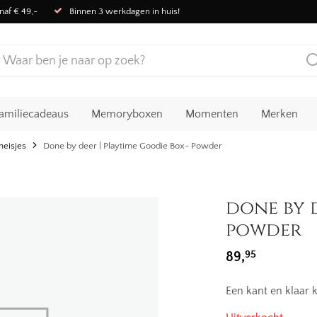
naf € 49,-
Binnen 3 werkdagen in huis!
amiliecadeaus
Memoryboxen
Momenten
Merken
eisjes
Done by deer | Playtime Goodie Box- Powder
done by d
powder
95
89,
Een kant en klaar