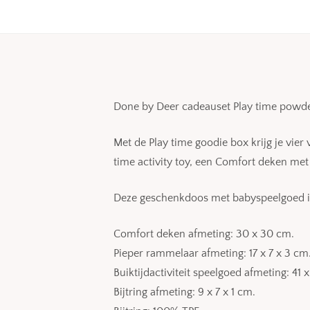
Done by Deer cadeauset Play time powd
Met de Play time goodie box krijg je vi
time activity toy, een Comfort deken met R
Deze geschenkdoos met babyspeelgoed is 
Comfort deken afmeting: 30 x 30 cm.
Pieper rammelaar afmeting: 17 x 7 x 3 cm
Buiktijdactiviteit speelgoed afmeting: 41 x
Bijtring afmeting: 9 x 7 x 1 cm.