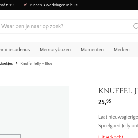
naf € 49,-
Binnen 3 werkdagen in huis!
amiliecadeaus
Memoryboxen
Momenten
Merken
ldoekjes
Knuffel Jelly – Blue
knuffel j
95
25,
Laat nieuwsgierig
Speelgoed Jelly on
Uitverkocht