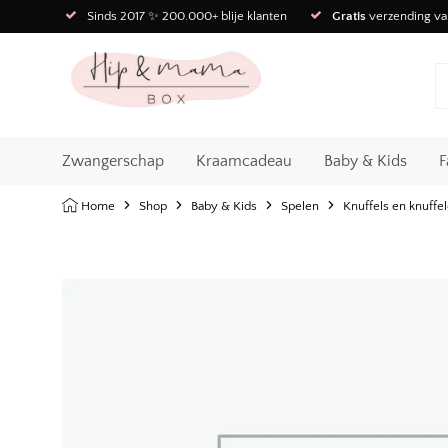
Sinds 2017 ✨ 200.000+ blije klanten
Gratis
verzending va
Zwangerschap
Kraamcadeau
Baby & Kids
F
Home
Shop
Baby & Kids
Spelen
Knuffels en knuffe