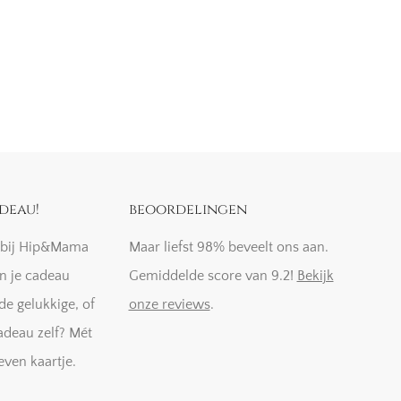
deau!
beoordelingen
k bij Hip&Mama
Maar liefst 98% beveelt ons aan.
n je cadeau
Gemiddelde score van 9.2!
Bekijk
de gelukkige, of
onze reviews
.
adeau zelf? Mét
even kaartje.