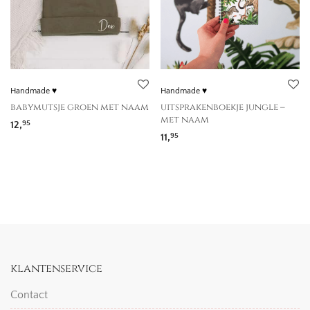
Handmade ♥
Handmade ♥
babymutsje groen met naam
uitsprakenboekje jungle –
met naam
12,
95
11,
95
klantenservice
Contact