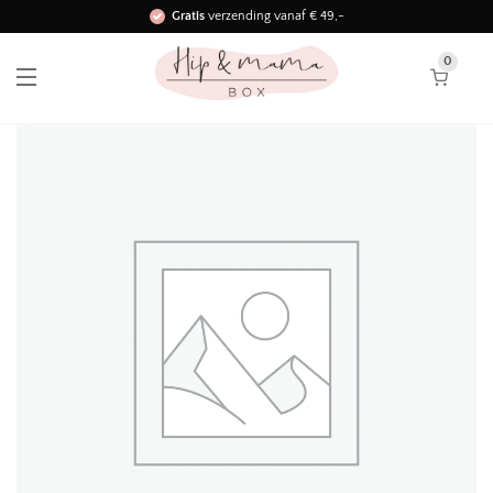
Gratis
verzending vanaf € 49,-
Binnen 3 werkdagen in huis!
0