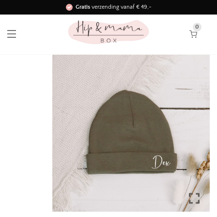
Gratis
verzending vanaf € 49,-
Binnen 3 werkdagen in huis!
0