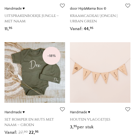
Handmade ♥
door Hip&Mama Box ©
uitsprakenboekje jungle –
kraamcadeau jongen |
met naam
urban green
11,
Vanaf:
44,
95
95
-
18
%
Handmade ♥
Handmade ♥
set romper en muts met
houten vlaggetjes
naam – groen
3,
per stuk
95
Oorspronkelijke prijs was: 27,90.
Huidige prijs is: 22,95.
Vanaf:
27,
22,
90
95