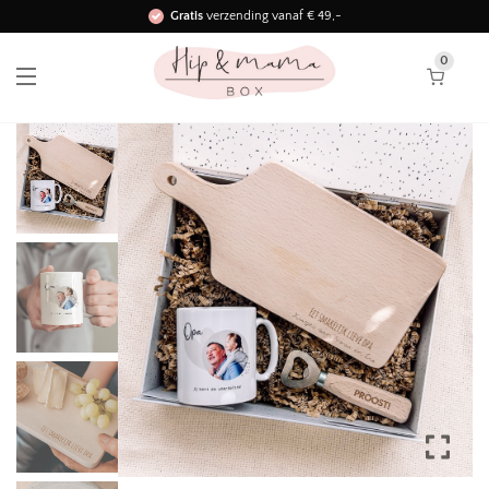
Gratis
verzending vanaf € 49,-
Binnen 3 werkdagen in huis!
0