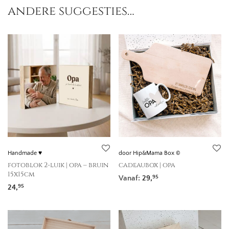
andere suggesties…
Handmade ♥
door Hip&Mama Box ©
fotoblok 2-luik | opa – bruin
cadeaubox | opa
15x15cm
Vanaf:
29,
95
24,
95