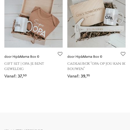
door Hip&Mama Box ©
door Hip&Mama Box ©
gift set | opa je bent
cadeaubox “opa op jou kan ik
geweldig
bouwen”
Vanaf:
37,
Vanaf:
39,
50
95