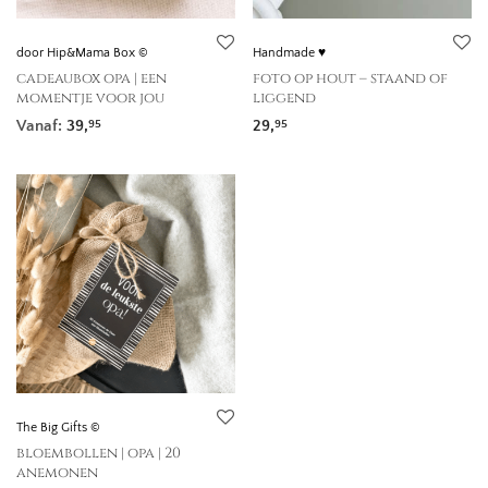
door Hip&Mama Box ©
Handmade ♥
cadeaubox opa | een
foto op hout – staand of
momentje voor jou
liggend
Vanaf:
39,
29,
95
95
The Big Gifts ©
bloembollen | opa | 20
anemonen