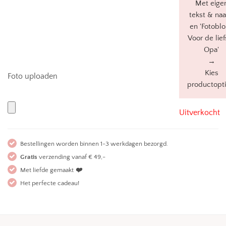
Met eige
tekst & na
en 'Fotoblo
Voor de lief
Opa'
→
Kies
Foto uploaden
productopti
Uitverkocht
Bestellingen worden binnen 1-3 werkdagen bezorgd.
Gratis
verzending vanaf € 49,-
Met liefde gemaakt
❤️
Het perfecte cadeau!