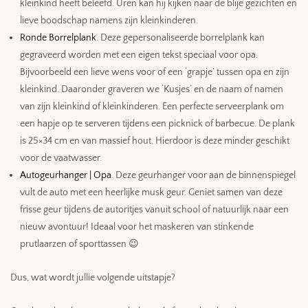
kleinkind heeft beleefd. Uren kan hij kijken naar de blije gezichten en
lieve boodschap namens zijn kleinkinderen.
Ronde Borrelplank
. Deze gepersonaliseerde borrelplank kan
gegraveerd worden met een eigen tekst speciaal voor opa.
Bijvoorbeeld een lieve wens voor of een ‘grapje’ tussen opa en zijn
kleinkind. Daaronder graveren we ‘Kusjes’ en de naam of namen
van zijn kleinkind of kleinkinderen. Een perfecte serveerplank om
een hapje op te serveren tijdens een picknick of barbecue. De plank
is 25×34 cm en van massief hout. Hierdoor is deze minder geschikt
voor de vaatwasser.
Autogeurhanger | Opa
. Deze geurhanger voor aan de binnenspiegel
vult de auto met een heerlijke musk geur. Geniet samen van deze
frisse geur tijdens de autoritjes vanuit school of natuurlijk naar een
nieuw avontuur! Ideaal voor het maskeren van stinkende
prutlaarzen of sporttassen 😉
Dus, wat wordt jullie volgende uitstapje?