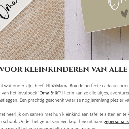
voor kleinkinderen van alle 
 al wat ouder zijn, heeft Hip&Mama Box de perfecte cadeaus om
d van het invulboek
‘Oma & ik’
? Hierin kan ze alle uitjes, avontu
stleggen. Een prachtig geschenk waar ze nog jarenlang plezier v
t heerlijk om samen met hun kleinkind aan tafel te zitten en te 
p school. Onder het genot van een kop thee uit haar
gepersonali
 oma wordt het een onvergetelijk moment samen.