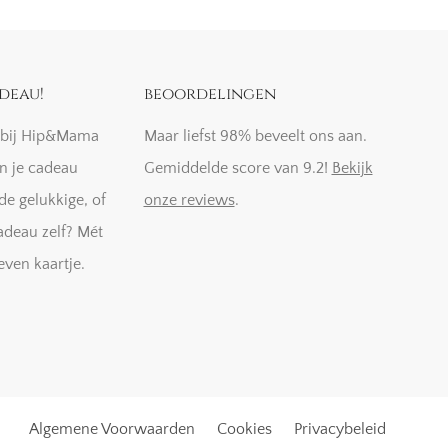
deau!
beoordelingen
k bij Hip&Mama
Maar liefst 98% beveelt ons aan.
n je cadeau
Gemiddelde score van 9.2!
Bekijk
de gelukkige, of
onze reviews
.
adeau zelf? Mét
even kaartje.
Algemene Voorwaarden
Cookies
Privacybeleid