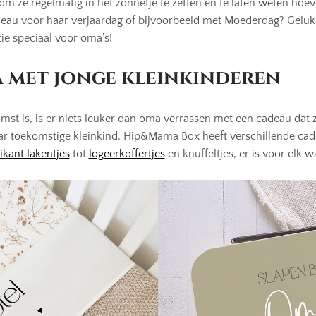
 om ze regelmatig in het zonnetje te zetten en te laten weten hoev
deau voor haar verjaardag of bijvoorbeeld met Moederdag? Gelu
ie speciaal voor oma’s!
 met jonge kleinkinderen
omst is, is er niets leuker dan oma verrassen met een cadeau dat 
aar toekomstige kleinkind. Hip&Mama Box heeft verschillende cade
ikant lakentjes
tot
logeerkoffertjes
en knuffeltjes, er is voor elk wa