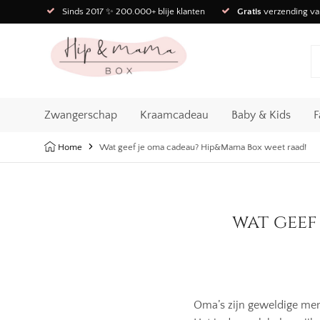
Sinds 2017 ✨ 200.000+ blije klanten
Gratis
verzending va
Zwangerschap
Kraamcadeau
Baby & Kids
F
Home
Wat geef je oma cadeau? Hip&Mama Box weet raad!
wat geef
Oma’s zijn geweldige mens