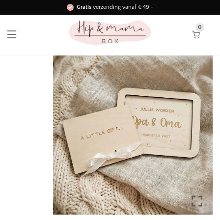
Gratis
verzending vanaf € 49,-
Binnen 3 werkdagen in huis!
0