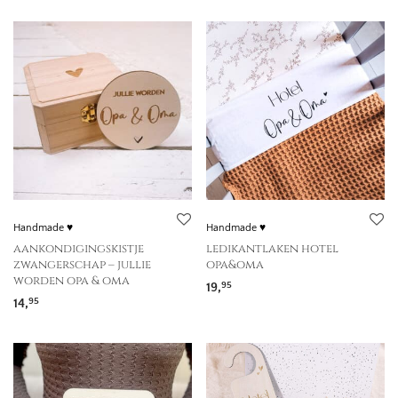
Handmade ♥
Handmade ♥
aankondigingskistje
ledikantlaken hotel
zwangerschap – jullie
opa&oma
worden opa & oma
19,
95
14,
95