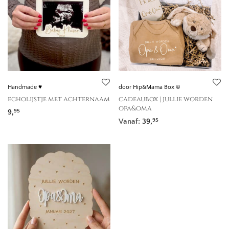
Handmade ♥
door Hip&Mama Box ©
echolijstje met achternaam
cadeaubox | jullie worden
opa&oma
9,
95
Vanaf:
39,
95