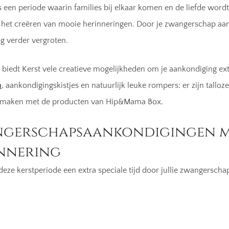
s een periode waarin families bij elkaar komen en de liefde wordt g
het creëren van mooie herinneringen. Door je zwangerschap aan t
g verder vergroten.
biedt Kerst vele creatieve mogelijkheden om je aankondiging ex
n
, aankondigingskistjes en natuurlijk leuke rompers: er zijn tal
 maken met de producten van Hip&Mama Box.
gerschapsaankondigingen met
nnering
eze kerstperiode een extra speciale tijd door jullie zwangerscha