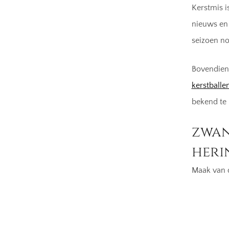
Kerstmis i
nieuws en 
seizoen no
Bovendien 
kerstballe
bekend te
zwan
heri
Maak van d