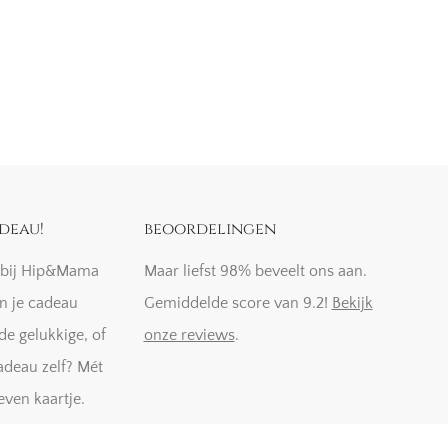
deau!
beoordelingen
k bij Hip&Mama
Maar liefst 98% beveelt ons aan.
n je cadeau
Gemiddelde score van 9.2!
Bekijk
de gelukkige, of
onze reviews
.
adeau zelf? Mét
even kaartje.