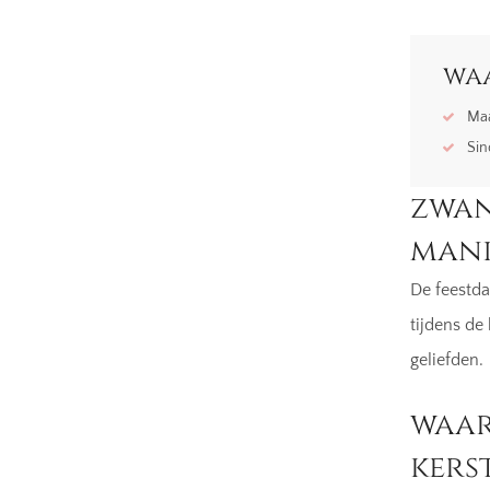
waa
Maa
Sin
zwan
mani
De feestda
tijdens de
geliefden.
waar
kers