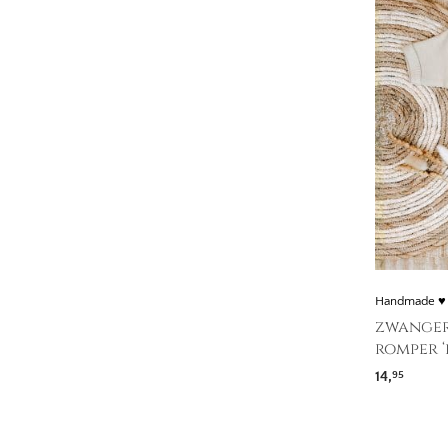
Handmade ♥
zwanger
romper ‘
14,
95