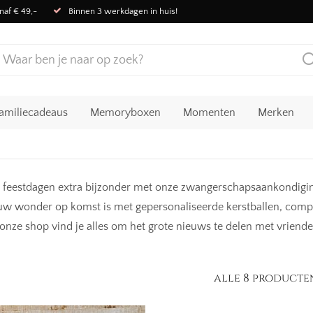
naf € 49,-
Binnen 3 werkdagen in huis!
amiliecadeaus
Memoryboxen
Momenten
Merken
feestdagen extra bijzonder met onze zwangerschapsaankondiging
uw wonder op komst is met gepersonaliseerde kerstballen, compl
onze shop vind je alles om het grote nieuws te delen met vriende
alle 8 producte