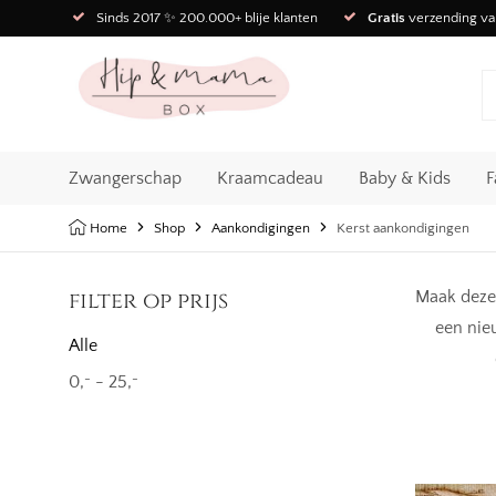
Sinds 2017 ✨ 200.000+ blije klanten
Gratis
verzending va
Zwangerschap
Kraamcadeau
Baby & Kids
F
Home
Shop
Aankondigingen
Kerst aankondigingen
filter op prijs
Maak deze 
een nie
Alle
0,
-
25,
-
-