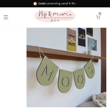
Gratis
verzending vanaf € 49,-
Binnen 3 werkdagen in huis!
0