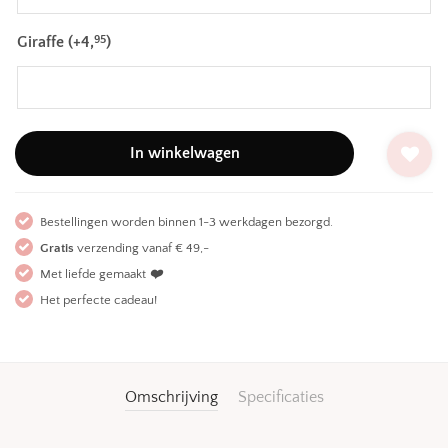
Giraffe
(+
4,
)
95
In winkelwagen
Bestellingen worden binnen 1-3 werkdagen bezorgd.
Gratis
verzending vanaf € 49,-
Met liefde gemaakt
❤️
Het perfecte cadeau!
Omschrijving
Specificaties