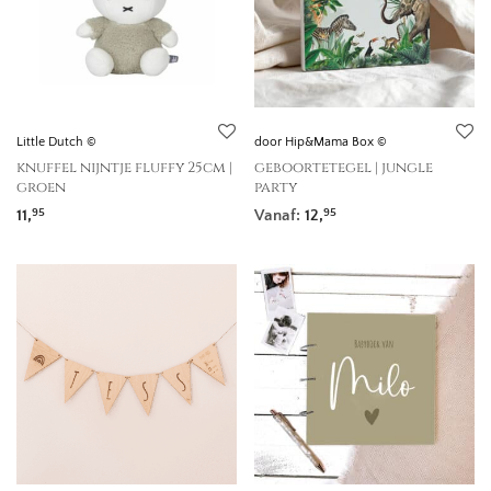
Little Dutch ©
door Hip&Mama Box ©
knuffel nijntje fluffy 25cm |
geboortetegel | jungle
groen
party
11,
Vanaf:
12,
95
95