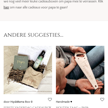
we nog veel meer leuke cadeauboxen om papa mee te verrassen. Klik
hier
om naar alle cadeaus voor papa te gaan!
andere suggesties…
door Hip&Mama Box ©
Handmade ♥
eerste vaderdag cadeaubox
houten zaag – papa