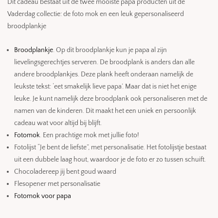
Dit cadeau bestaat uit de twee mooiste papa producten uit de
Vaderdag collectie: de foto mok en een leuk gepersonaliseerd
broodplankje
Broodplankje
. Op dit broodplankje kun je papa al zijn
lievelingsgerechtjes serveren. De broodplank is anders dan alle
andere broodplankjes. Deze plank heeft onderaan namelijk de
leukste tekst: ‘eet smakelijk lieve papa’. Maar dat is niet het enige
leuke. Je kunt namelijk deze broodplank ook personaliseren met de
namen van de kinderen. Dit maakt het een uniek en persoonlijk
cadeau wat voor altijd bij blijft.
Fotomok
. Een prachtige mok met jullie foto!
Fotolijst “Je bent de liefste”, met personalisatie. Het fotolijstje bestaat
uit een dubbele laag hout, waardoor je de foto er zo tussen schuift.
Chocoladereep jij bent goud waard
Flesopener met personalisatie
Fotomok voor papa