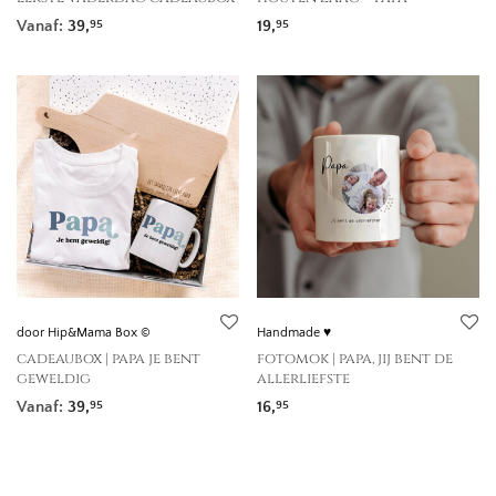
Vanaf:
39,
19,
95
95
door Hip&Mama Box ©
Handmade ♥
cadeaubox | papa je bent
fotomok | papa, jij bent de
geweldig
allerliefste
Vanaf:
39,
16,
95
95