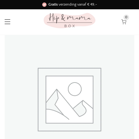
Gratis
verzending vanaf € 49,-
Binnen 3 werkdagen in huis!
0