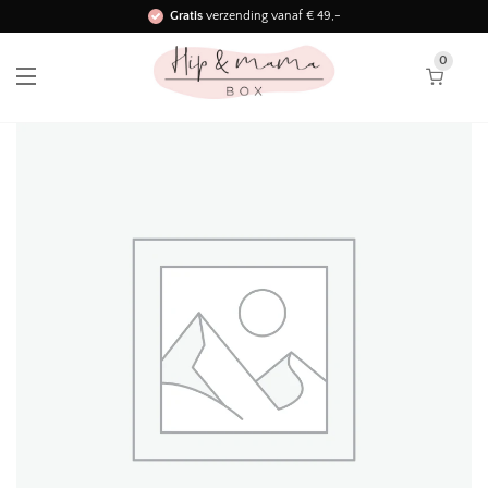
Gratis
verzending vanaf € 49,-
Binnen 3 werkdagen in huis!
0