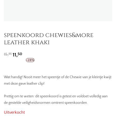
speenkoord chewies&more
leather khaki
Oorspronkelijke
Huidige
50
15,
11,
95
prijs
prijs
-
28
%
was:
is:
15,95.
11,50.
Wat handig! Nooit meer het speentje of de Chewie van je kleintje kwijt
met deze gave leather clip!
Prettig om te weten: dit speenkoord is getest en voldoet volledig aan
de gestelde veiligheidsnormen omtrent speenkoorden.
Uitverkocht