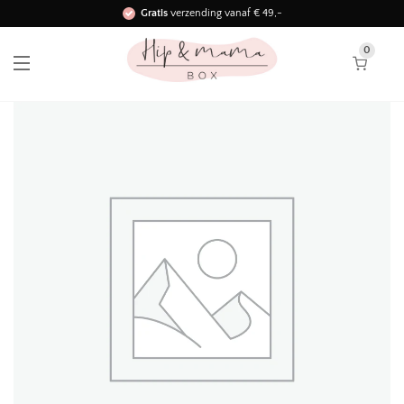
Gratis
verzending vanaf € 49,-
Binnen 3 werkdagen in huis!
0