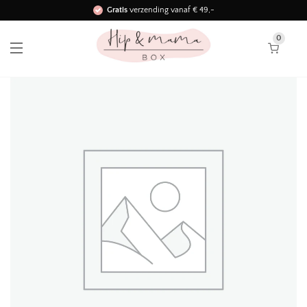
Gratis
verzending vanaf € 49,-
Binnen 3 werkdagen in huis!
0