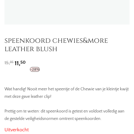
speenkoord chewies&more
leather blush
Oorspronkelijke
Huidige
50
15,
11,
95
prijs
prijs
-
28
%
was:
is:
15,95.
11,50.
Wat handig! Nooit meer het speentje of de Chewie van je kleintje kwijt
met deze gave leather clip!
Prettig om te weten: dit speenkoord is getest en voldoet volledig aan
de gestelde veiligheidsnormen omtrent speenkoorden.
Uitverkocht