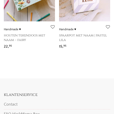
Handmade ♥
Handmade ♥
houten tekendoos met
spaarpot met naam | pastel
naam – fairy
lila
22,
15,
95
95
klantenservice
Contact