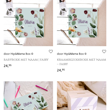
door Hip&Mama Box ©
door Hip&Mama Box ©
babyboek met naam | fairy
kraambezoekboek met naam
– fairy
24,
95
24,
95