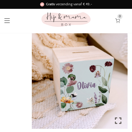
Gratis
verzending vanaf € 49,-
Binnen 3 werkdagen in huis!
0