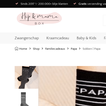
Sinds 2017 ✨ 200.000+ blije klanten
Gratis
verzending va
Zwangerschap
Kraamcadeau
Baby & Kids
F
Home
Shop
Familiecadeaus
Papa
Sokken | Papa