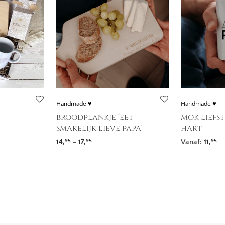
Handmade ♥
Handmade ♥
broodplankje ‘eet
mok liefst
smakelijk lieve papa’
hart
Prijsklasse: 14,95 tot 17,95
14,
-
17,
Vanaf:
11,
95
95
95