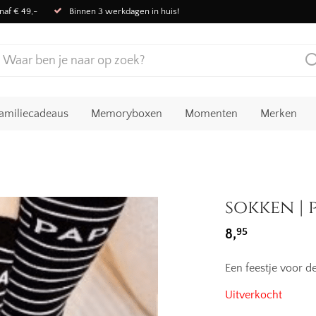
naf € 49,-
Binnen 3 werkdagen in huis!
amiliecadeaus
Memoryboxen
Momenten
Merken
sokken | 
95
8,
Een feestje voor d
Uitverkocht