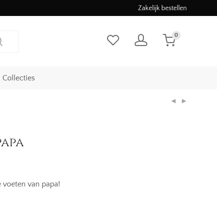
Zakelijk bestellen
0
Collecties
papa
e voeten van papa!