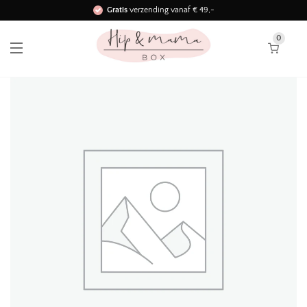
Gratis
verzending vanaf € 49,-
Binnen 3 werkdagen in huis!
0