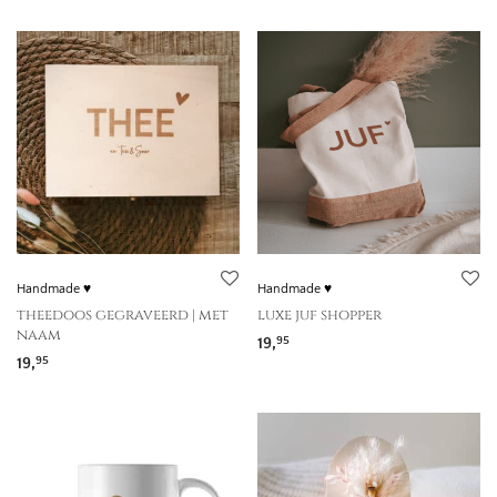
Handmade ♥
Handmade ♥
theedoos gegraveerd | met
luxe juf shopper
naam
19,
95
19,
95