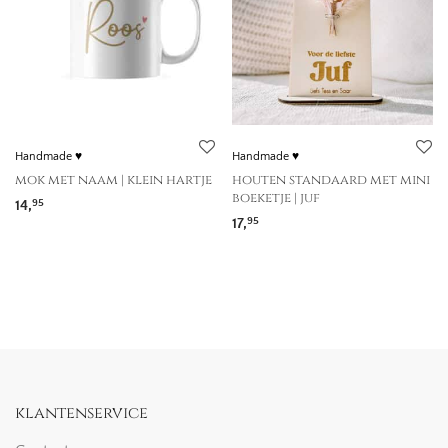
Handmade ♥
Handmade ♥
mok met naam | klein hartje
houten standaard met mini
boeketje | juf
14,
95
17,
95
klantenservice