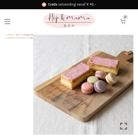
Gratis
verzending vanaf € 49,-
Binnen 3 werkdagen in huis!
0