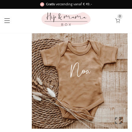
Gratis
verzending vanaf € 49,-
Binnen 3 werkdagen in huis!
0