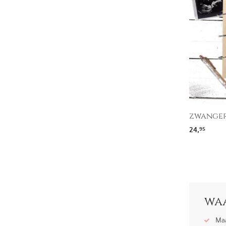
zwanger
24,
95
waa
Maa