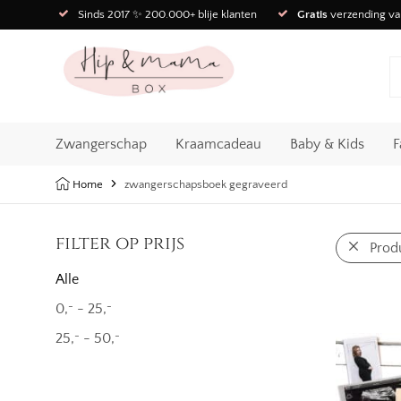
Sinds 2017 ✨ 200.000+ blije klanten
Gratis
verzending va
Zwangerschap
Kraamcadeau
Baby & Kids
F
Home
zwangerschapsboek gegraveerd
filter op prijs
Prod
Alle
0,
-
25,
-
-
25,
-
50,
-
-