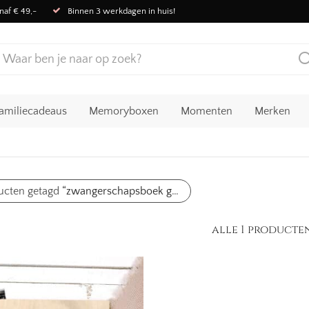
naf € 49,-
Binnen 3 werkdagen in huis!
amiliecadeaus
Memoryboxen
Momenten
Merken
ucten getagd
“zwangerschapsboek gegraveerd”
alle 1 producte