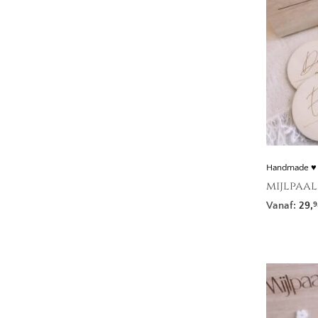
Handmade ♥
mijlpaal
Vanaf:
29,
9