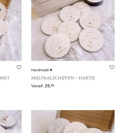
Handmade ♥
 met
mijlpaalschijven – hartje
Vanaf:
29,
95