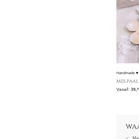
Handmade ♥
mijlpaal
Vanaf:
39,
9
waa
Maa