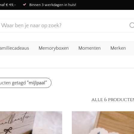
naf € 49,-
Binnen 3 werkdagen in huis!
amiliecadeaus
Memoryboxen
Momenten
Merken
ucten getagd
“mijlpaal”
alle 6 producte