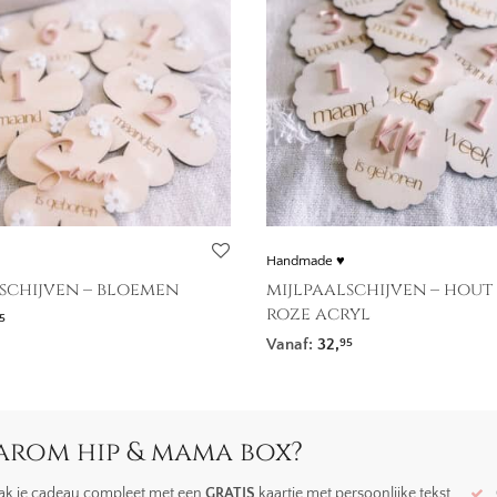
Handmade ♥
schijven – bloemen
mijlpaalschijven – hout
roze acryl
5
Vanaf:
32,
95
rom hip & mama box?
k je cadeau compleet met een
GRATIS
kaartje met persoonlijke tekst.