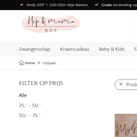
Sinds 2017 ✨ 200.000+ blije klanten
Gratis
verzending va
Zwangerschap
Kraamcadeau
Baby & Kids
F
Home
mijlpaal
filter op prijs
Prod
Alle
25,
-
50,
-
-
50,
-
75,
-
-