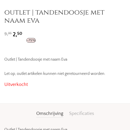
outlet | tandendoosje met
naam eva
Oorspronkelijke
Huidige
50
9,
2,
95
prijs
prijs
-
75
%
was:
is:
9,95.
2,50.
Outlet | Tandendoosje met naam Eva
Let op, outlet artikelen kunnen niet geretourneerd worden.
Uitverkocht
Omschrijving
Specificaties
Outlet | Tandendoosje met naam Eva