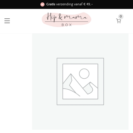
Gratis
verzending vanaf € 49,-
Binnen 3 werkdagen in huis!
0