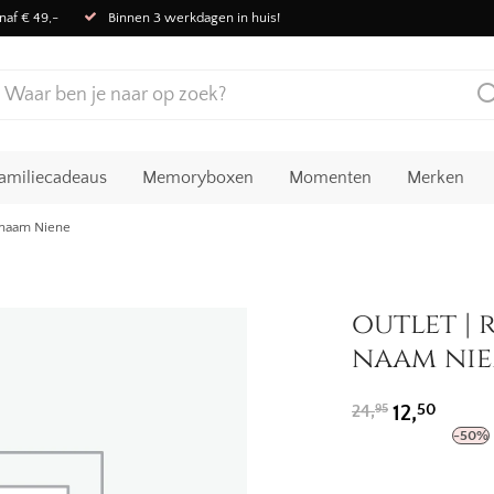
naf € 49,-
Binnen 3 werkdagen in huis!
amiliecadeaus
Memoryboxen
Momenten
Merken
 naam Niene
outlet | 
naam nie
Oorspronkeli
Huidige
50
24,
12,
95
prijs
prijs
-
50
%
was:
is:
24,95.
12,50.