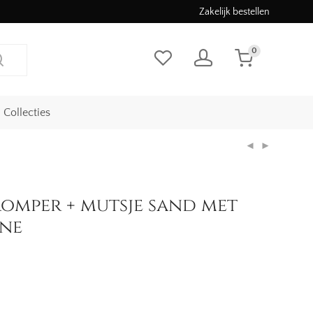
Zakelijk bestellen
0
Collecties
romper + mutsje sand met
ne
jke