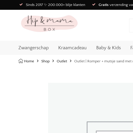
Sinds 2017 ✨ 200.000+ blije klanten
Gratis
verzending va
Zwangerschap
Kraamcadeau
Baby & Kids
F
Home
Shop
Outlet
Outlet | Romper + mutsje sand met