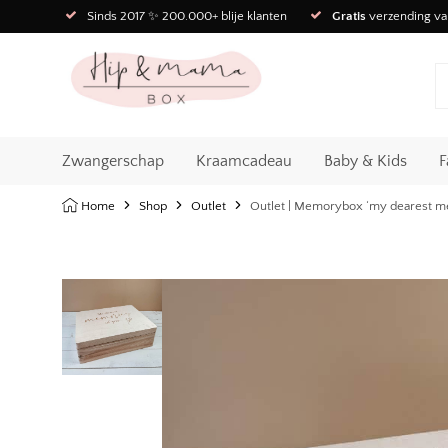
Sinds 2017 ✨ 200.000+ blije klanten
Gratis
verzending va
Zwangerschap
Kraamcadeau
Baby & Kids
F
Home
Shop
Outlet
Outlet | Memorybox ‘my dearest m