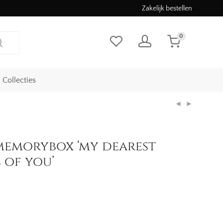
Zakelijk bestellen
0
Collecties
 memorybox ‘my dearest
 of you’
jke