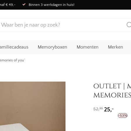
naf € 49,-
Binnen 3 werkdagen in huis!
amiliecadeaus
Memoryboxen
Momenten
Merken
emories of you’
outlet |
memories
Oorspronkeli
Huidige
-
52,
25,
95
prijs
prijs
-
53
%
was:
is:
52,95.
25,-.