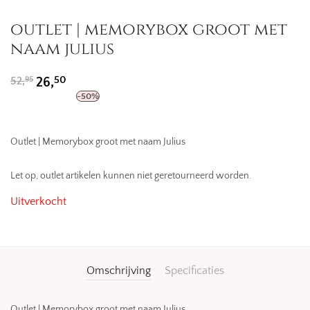
outlet | memorybox groot met
naam julius
Oorspronkelijke
Huidige
50
52,
26,
95
prijs
prijs
-
50
%
was:
is:
52,95.
26,50.
Outlet | Memorybox groot met naam Julius
Let op, outlet artikelen kunnen niet geretourneerd worden.
Uitverkocht
Omschrijving
Specificaties
Outlet | Memorybox groot met naam Julius