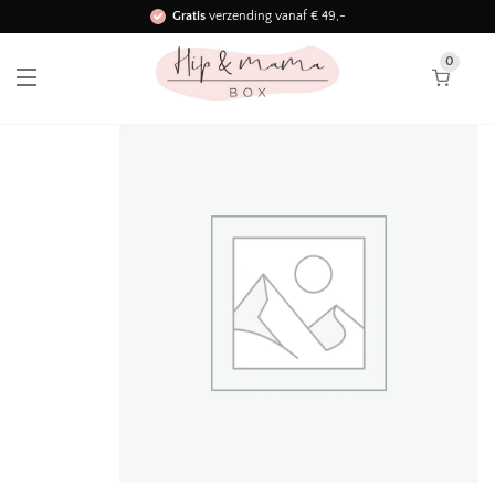
Gratis
verzending vanaf € 49,-
Binnen 3 werkdagen in huis!
0