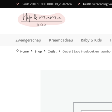
Sinds 2017 ✨ 200.000+ blije klanten
Gratis
verzending va
Zwangerschap
Kraamcadeau
Baby & Kids
F
Home
Shop
Outlet
Outlet | Baby invulboek en naambor