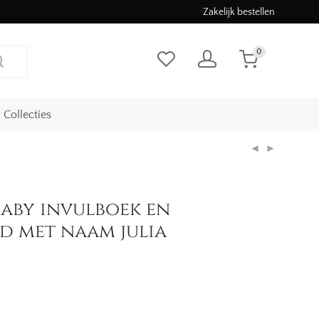
Zakelijk bestellen
0
Collecties
baby invulboek en
 met naam julia
jke