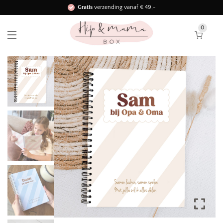
Gratis
verzending vanaf € 49,-
Binnen 3 werkdagen in huis!
0