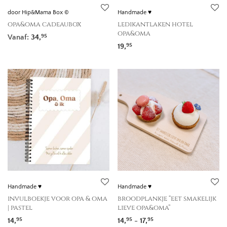
door Hip&Mama Box ©
Handmade ♥
opa&oma cadeaubox
ledikantlaken hotel
opa&oma
Vanaf:
34,
95
19,
95
Handmade ♥
Handmade ♥
invulboekje voor opa & oma
broodplankje “eet smakelijk
| pastel
lieve opa&oma”
Prijsklasse: 14,95 tot 1
14,
14,
-
17,
95
95
95