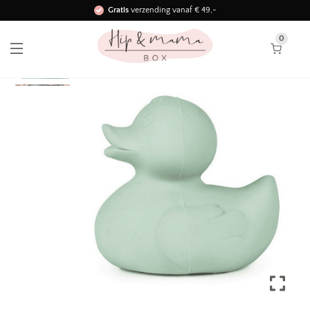
Gratis
verzending vanaf € 49,-
Binnen 3 werkdagen in huis!
0