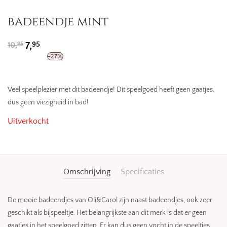
badeendje mint
Oorspronkelijke
Huidige
95
10,
7,
95
prijs
prijs
-
27
%
was:
is:
10,95.
7,95.
Veel speelplezier met dit badeendje! Dit speelgoed heeft geen gaatjes,
dus geen viezigheid in bad!
Uitverkocht
Omschrijving
Specificaties
De mooie badeendjes van Oli&Carol zijn naast badeendjes, ook zeer
geschikt als bijspeeltje. Het belangrijkste aan dit merk is dat er geen
gaatjes in het speelgoed zitten. Er kan dus geen vocht in de speeltjes