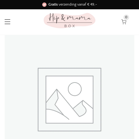
Gratis
verzending vanaf € 49,-
Binnen 3 werkdagen in huis!
0