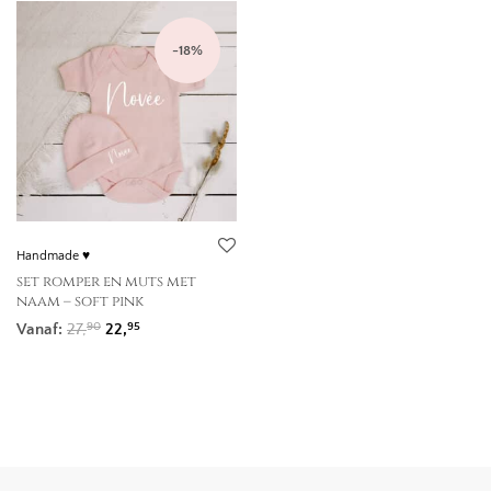
-
18
%
Handmade ♥
set romper en muts met
naam – soft pink
Oorspronkelijke prijs was: 27,90.
Huidige prijs is: 22,95.
Vanaf:
27,
22,
90
95