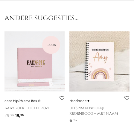
andere suggesties…
-
33
%
door Hip&Mama Box ©
Handmade ♥
babyboek – licht roze
uitsprakenboekje
regenboog – met naam
Oorspronkelijke prijs was: 29,95.
Huidige prijs is: 19,95.
29,
19,
95
95
11,
95