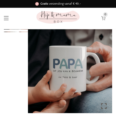
Gratis
verzending vanaf € 49,-
Binnen 3 werkdagen in huis!
0