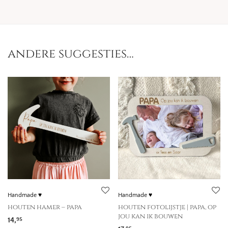
andere suggesties…
Handmade ♥
Handmade ♥
houten hamer – papa
houten fotolijstje | papa, op
jou kan ik bouwen
14,
95