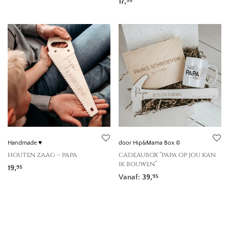
17,
95
Handmade ♥
door Hip&Mama Box ©
houten zaag – papa
cadeaubox “papa op jou kan
ik bouwen”
19,
95
Vanaf:
39,
95