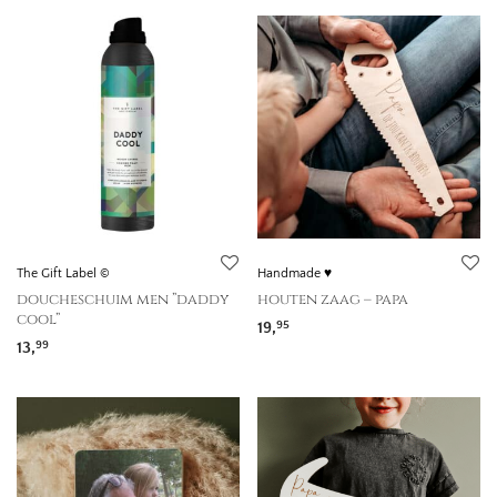
The Gift Label ©
Handmade ♥
doucheschuim men ”daddy
houten zaag – papa
cool”
19,
95
13,
99