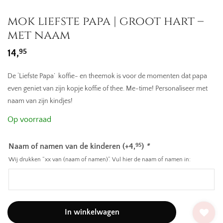
mok liefste papa | groot hart –
met naam
95
14,
De ‘Liefste Papa’ koffie- en theemok is voor de momenten dat papa
even geniet van zijn kopje koffie of thee. Me-time! Personaliseer met
naam van zijn kindjes!
Op voorraad
Naam of namen van de kinderen
(+
4,
)
*
95
Wij drukken “xx van (naam of namen)”. Vul hier de naam of namen in:
In winkelwagen