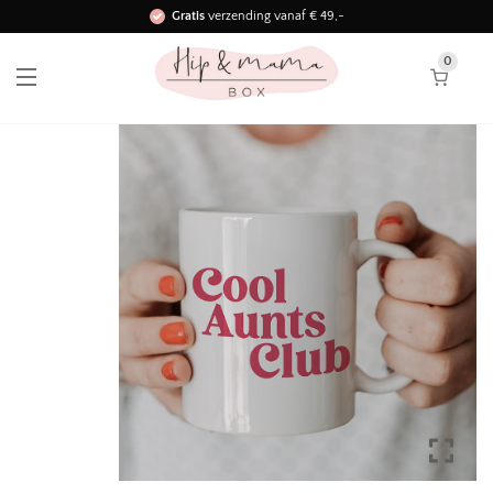
Gratis
verzending vanaf € 49,-
Binnen 3 werkdagen in huis!
0