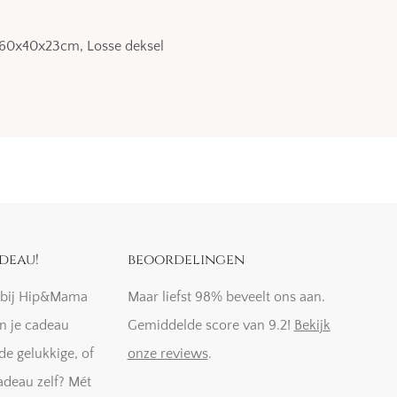
60x40x23cm, Losse deksel
deau!
beoordelingen
k bij Hip&Mama
Maar liefst 98% beveelt ons aan.
n je cadeau
Gemiddelde score van 9.2!
Bekijk
de gelukkige, of
onze reviews
.
adeau zelf? Mét