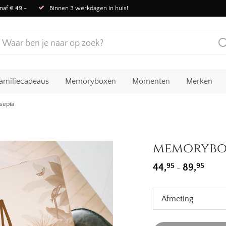
naf € 49,-
Binnen 3 werkdagen in huis!
amiliecadeaus
Memoryboxen
Momenten
Merken
sepia
memorybox 
Prijskl
95
95
44,
89,
-
44,95
tot
89,95
Afmeting