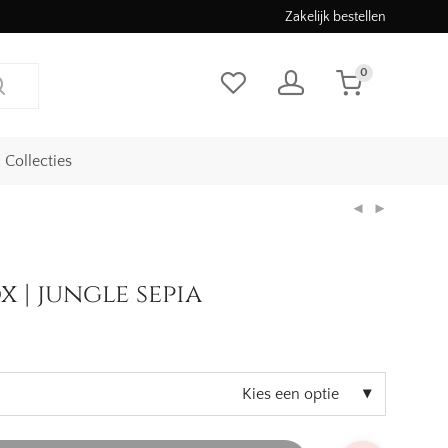
Zakelijk bestellen
0
Collecties
| jungle sepia
asse:
Kies een optie