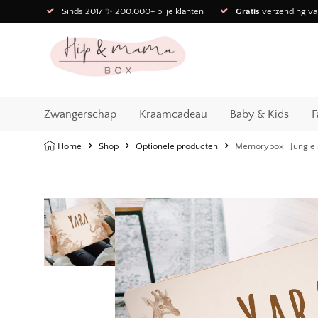
Sinds 2017 ✨ 200.000+ blije klanten
Gratis
verzending va
Zwangerschap
Kraamcadeau
Baby & Kids
F
Home
Shop
Optionele producten
Memorybox | Jungle 