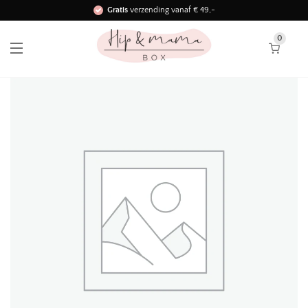
Gratis
verzending vanaf € 49,-
Binnen 3 werkdagen in huis!
0