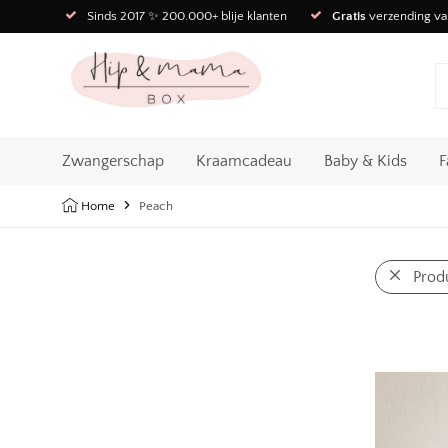
Sinds 2017 ✨ 200.000+ blije klanten
Gratis
verzending va
Zwangerschap
Kraamcadeau
Baby & Kids
F
Home
Peach
Prod