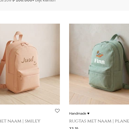
ds 2017
✨ 200.000+
blije klanten
Handmade ♥
et naam | smiley
rugtas met naam | plan
22,
95