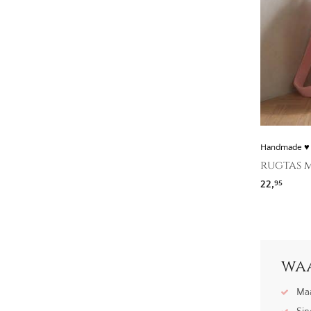
Handmade ♥
rugtas m
22,
95
waa
Maa