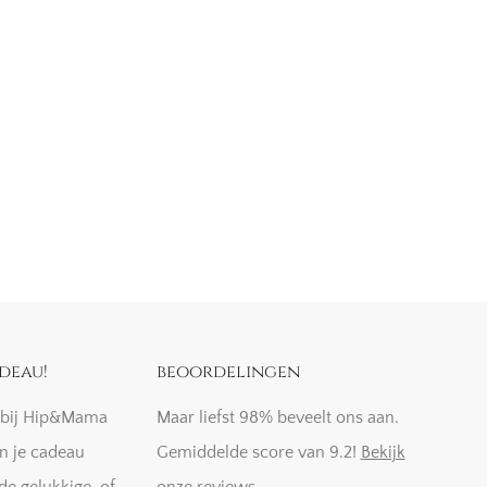
deau!
beoordelingen
k bij Hip&Mama
Maar liefst 98% beveelt ons aan.
n je cadeau
Gemiddelde score van 9.2!
Bekijk
de gelukkige, of
onze reviews
.