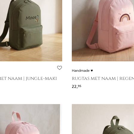
Handmade ♥
et naam | jungle-maki
rugtas met naam | reg
22,
95