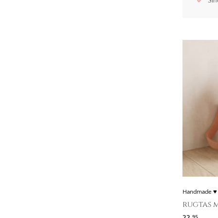
Sin
Handmade ♥
rugtas m
22,
95