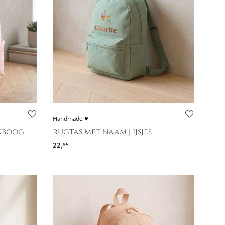
Handmade ♥
enboog
rugtas met naam | ijsjes
22,
95