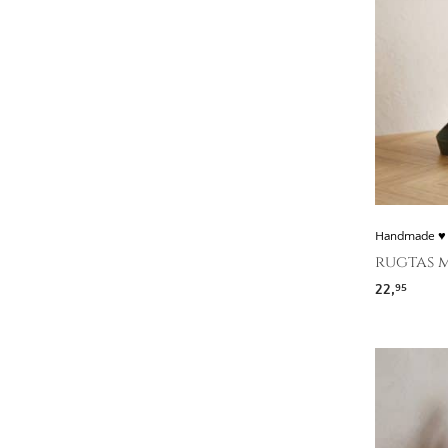
Handmade ♥
rugtas m
22,
95