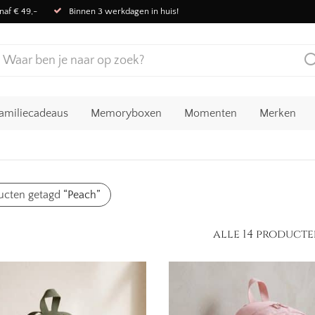
naf € 49,-
Binnen 3 werkdagen in huis!
amiliecadeaus
Memoryboxen
Momenten
Merken
ucten getagd
“Peach”
alle 14 product