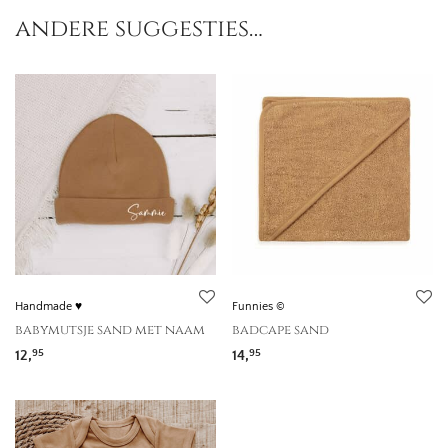
andere suggesties…
Handmade ♥
Funnies ©
babymutsje sand met naam
badcape sand
12,
14,
95
95