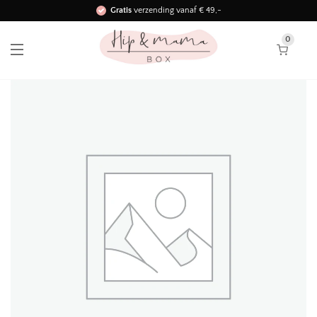
Gratis
verzending vanaf € 49,-
Binnen 3 werkdagen in huis!
0