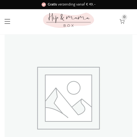
Gratis
verzending vanaf € 49,-
Binnen 3 werkdagen in huis!
0