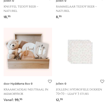
Jollein ©
Jollein ©
knuffel teddy beer –
rammelaar teddy beer –
naturel
naturel
18,
8,
95
95
door Hip&Mama Box ©
Jollein ©
kraamcadeau neutraal in
jollein | hydrofiele doeken
memorybox
70×70 – leafy 3 stuks
Vanaf:
99,
12,
95
95