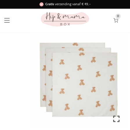
Gratis
verzending vanaf € 49,-
Binnen 3 werkdagen in huis!
0