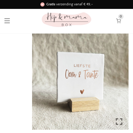
Gratis
verzending vanaf € 49,-
Binnen 3 werkdagen in huis!
0