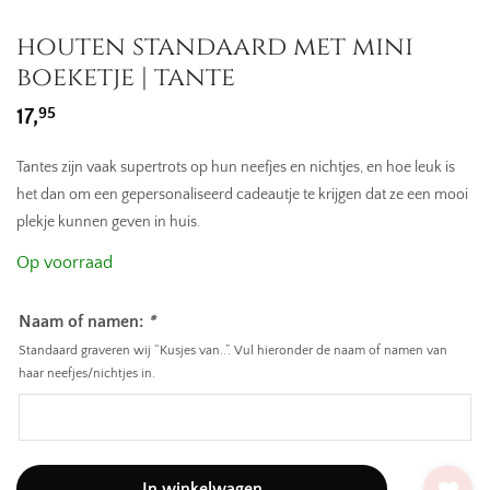
houten standaard met mini
boeketje | tante
95
17,
Tantes zijn vaak supertrots op hun neefjes en nichtjes, en hoe leuk is
het dan om een gepersonaliseerd cadeautje te krijgen dat ze een mooi
plekje kunnen geven in huis.
Op voorraad
Naam of namen:
*
Standaard graveren wij “Kusjes van..”. Vul hieronder de naam of namen van
haar neefjes/nichtjes in.
In winkelwagen