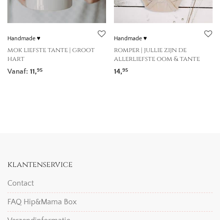
Handmade ♥
Handmade ♥
mok liefste tante | groot
romper | jullie zijn de
hart
allerliefste oom & tante
Vanaf:
11,
14,
95
95
klantenservice
Contact
FAQ Hip&Mama Box