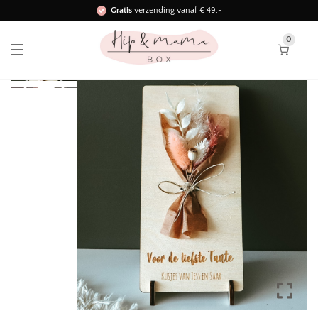
Gratis
verzending vanaf € 49,-
Binnen 3 werkdagen in huis!
0