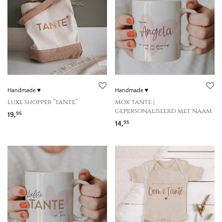
Handmade ♥
Handmade ♥
luxe shopper “tante”
mok tante |
gepersonaliseerd met naam
19,
95
14,
95