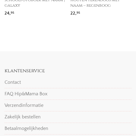
schoolfotoboek met naam |
houten tekendoos met
galaxy
naam – regenboog
24,
22,
95
95
klantenservice
Contact
FAQ Hip&Mama Box
Verzendinformatie
Zakelijk bestellen
Betaalmogelijkheden