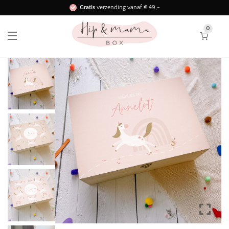
Gratis
verzending vanaf € 49,-
Binnen 3 werkdagen in huis!
0