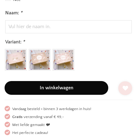
Naam:
*
Variant:
*
In winkelwagen
Vandaag besteld = binnen 3 werkdagen in huis!
Gratis
verzending vanaf € 49,-
Met liefde gemaakt
❤️
Het perfecte cadeau!