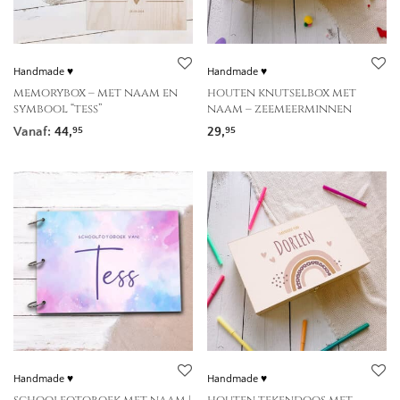
Handmade ♥
Handmade ♥
memorybox – met naam en
houten knutselbox met
symbool “tess”
naam – zeemeerminnen
Vanaf:
44,
29,
95
95
Handmade ♥
Handmade ♥