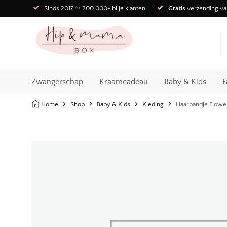
Sinds 2017 ✨ 200.000+ blije klanten
Gratis
verzending va
Zwangerschap
Kraamcadeau
Baby & Kids
F
Home
Shop
Baby & Kids
Kleding
Haarbandje Flowe