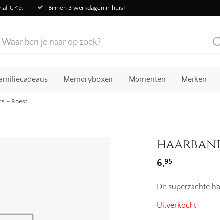
naf € 49,-
Binnen 3 werkdagen in huis!
amiliecadeaus
Memoryboxen
Momenten
Merken
rs – Roest
haarband
95
6,
Dit superzachte ha
Uitverkocht