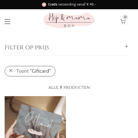
Gratis
verzending vanaf € 49,-
Binnen 3 werkdagen in huis!
0
filter op prijs
Alle
Toont
“Giftcard”
0,
-
25,
-
-
25,
-
50,
-
-
alle 8 producten
50,
-
75,
-
-
75,
-
100,
-
-
100,
-
125,
-
-
125,
-
150,
-
-
150,
-
175,
-
-