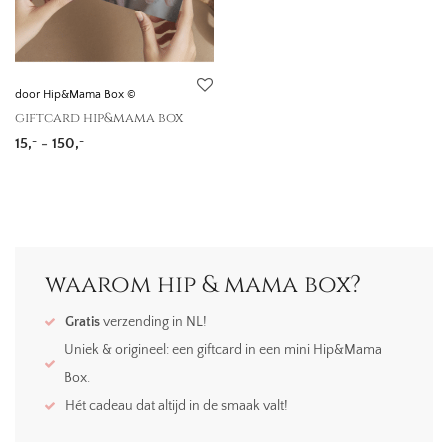
door Hip&Mama Box ©
giftcard hip&mama box
Prijsklasse: 15,- tot 150,-
15,
-
150,
-
-
waarom hip & mama box?
Gratis
verzending in NL!
Uniek & origineel: een giftcard in een mini Hip&Mama
Box.
Hét cadeau dat altijd in de smaak valt!