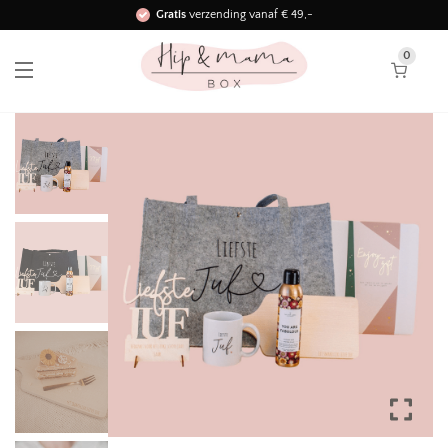
Gratis
verzending vanaf € 49,-
Binnen 3 werkdagen in huis!
0